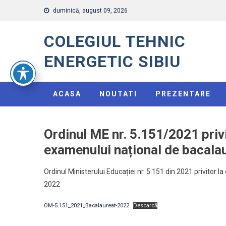
Skip
duminică, august 09, 2026
to
content
COLEGIUL TEHNIC
ENERGETIC SIBIU
ACASA
NOUTATI
PREZENTARE
Ordinul ME nr. 5.151/2021 priv
examenului național de bacala
Ordinul Ministerului Educației nr. 5.151 din 2021 privitor
2022
OM-5.151_2021_Bacalaureat-2022
Descarcă