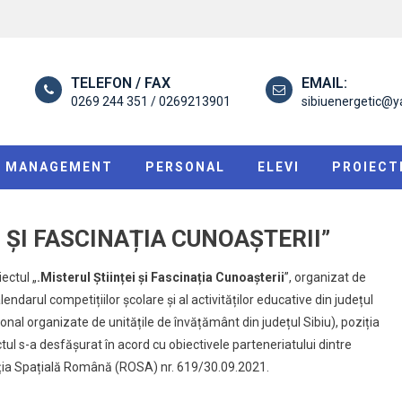
TELEFON / FAX
EMAIL:
0269 244 351 / 0269213901
sibiuenergetic@
MANAGEMENT
PERSONAL
ELEVI
PROIECT
I ȘI FASCINAȚIA CUNOAȘTERII”
ectul „
.Misterul Științei și Fascinația Cunoașterii
”, organizat de
lendarul competițiilor școlare și al activităților educative din județul
ional organizate de unitățile de învățământ din județul Sibiu), poziția
tul s-a desfășurat în acord cu obiectivele parteneriatului dintre
nția Spațială Română (ROSA) nr. 619/30.09.2021.