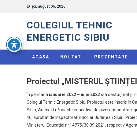
Skip
joi, august 06, 2026
to
content
COLEGIUL TEHNIC
ENERGETIC SIBIU
ACASA
NOUTATI
PREZENTARE
Proiectul „MISTERUL ȘTIINȚE
În perioada
ianuarie 2022 – iulie 2022
s-a desfășurat proi
Colegiul Tehnic Energetic Sibiu. Proiectul este înscris în Ca
Sibiu, Anexa D (Proiecte educative de nivel național și reg
46, aprobat de Inspectoratul Școlar Județean Sibiu. Proiec
Ministerul Educației nr.14775/30.09.2021, respectiv Age