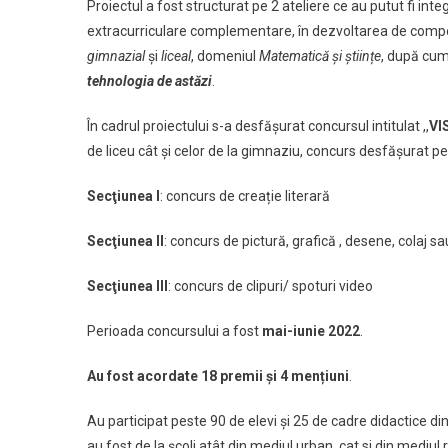
Proiectul a fost structurat pe 2 ateliere ce au putut fi inte
extracurriculare complementare, în dezvoltarea de compe
gimnazial
și
liceal
, domeniul
Matematică și științe
, după cu
tehnologia de astăzi
.
În cadrul proiectului s-a desfășurat concursul intitulat ,,
VI
de liceu cât și celor de la gimnaziu, concurs desfăşurat pe 
Secţiunea I
: concurs de creație literară
Secţiunea II
: concurs de pictură, grafică , desene, colaj sa
Secţiunea III
: concurs de clipuri/ spoturi video
Perioada concursului a fost
mai-iunie 2022
.
Au fost acordate 18 premii și 4 mențiuni
.
Au participat peste 90 de elevi și 25 de cadre didactice din 
au fost de la școli atât din mediul urban, cat si din mediul r