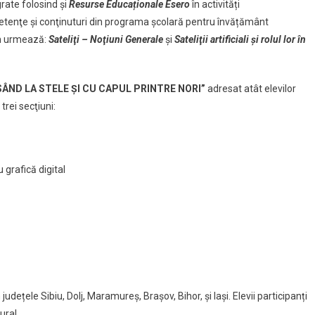
grate folosind și
Resurse Educaționale Esero
în activități
tenţe şi conţinuturi din programa școlară pentru învățământ
m urmează:
Sateliţi – Noţiuni Generale
și
Sateliţii artificiali și rolul lor în
SÂND LA STELE ȘI CU CAPUL PRINTRE NORI”
adresat atât elevilor
trei secţiuni:
u grafică digital
județele Sibiu, Dolj, Maramureș, Brașov, Bihor, și Iași. Elevii participanți
ural.