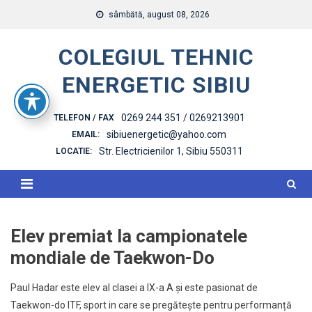
Skip
sâmbătă, august 08, 2026
to
content
COLEGIUL TEHNIC
ENERGETIC SIBIU
0269 244 351 / 0269213901
TELEFON / FAX
sibiuenergetic@yahoo.com
EMAIL:
Str. Electricienilor 1, Sibiu 550311
LOCATIE:
Elev premiat la campionatele
mondiale de Taekwon-Do
Paul Hadar este elev al clasei a IX-a A și este pasionat de
Taekwon-do ITF, sport in care se pregătește pentru performanță