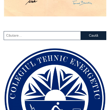
Caută
după: