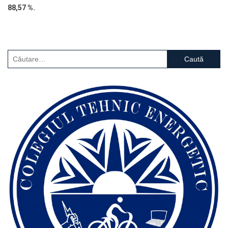
88,57 %.
Caută
după: