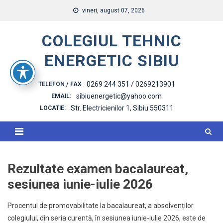
Skip
vineri, august 07, 2026
to
content
COLEGIUL TEHNIC
ENERGETIC SIBIU
0269 244 351 / 0269213901
TELEFON / FAX
sibiuenergetic@yahoo.com
EMAIL:
Str. Electricienilor 1, Sibiu 550311
LOCATIE:
Rezultate examen bacalaureat,
sesiunea iunie-iulie 2026
Procentul de promovabilitate la bacalaureat, a absolvenților
colegiului, din seria curentă, în sesiunea iunie-iulie 2026, este de