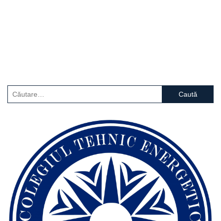
Caută
după: