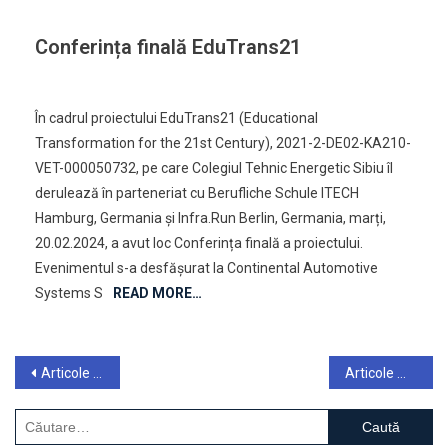
Conferința finală EduTrans21
On
Leave A Comment
Conferința
În cadrul proiectului EduTrans21 (Educational
Finală
Transformation for the 21st Century), 2021-2-DE02-KA210-
EduTrans21
VET-000050732, pe care Colegiul Tehnic Energetic Sibiu îl
derulează în parteneriat cu Berufliche Schule ITECH
Hamburg, Germania și Infra.Run Berlin, Germania, marți,
20.02.2024, a avut loc Conferința finală a proiectului.
Evenimentul s-a desfășurat la Continental Automotive
Systems S
READ MORE…
Navigare
Articole mai vechi
Articole mai noi
în
Caută
după: