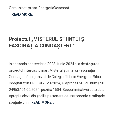
Comunicat
Comunicat-presa-EnergeticDescarcă
De
READ MORE…
Presă
–
„PNRR:
Fonduri
Proiectul „MISTERUL ȘTIINȚEI ȘI
Pentru
FASCINAȚIA CUNOAȘTERII”
România
Modernă
On
Leave A Comment
Și
Proiectul
Reformată!”
În perioada septembrie 2023- iunie 2024 s-a desfășurat
„MISTERUL
proiectul interdisciplinar „Misterul Științei și Fascinația
ȘTIINȚEI
Cunoașterii”, organizat de Colegiul Tehnic Energetic Sibiu,
ȘI
înregistrat în CPEERI 2023-2024, și aprobat M.E.cu numărul
FASCINAȚIA
CUNOAȘTERII”
24953/ 01.02.2024, poziția 1534. Scopul inițiativei este de a
apropia elevii din școlile partenere de astronomie și științele
spațiale prin
READ MORE…