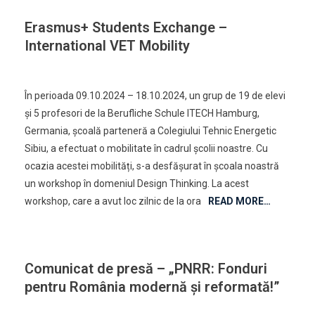
Erasmus+ Students Exchange –
International VET Mobility
On
Leave A Comment
Erasmus+
În perioada 09.10.2024 – 18.10.2024, un grup de 19 de elevi
Students
și 5 profesori de la Berufliche Schule ITECH Hamburg,
Exchange
Germania, școală parteneră a Colegiului Tehnic Energetic
–
Sibiu, a efectuat o mobilitate în cadrul școlii noastre. Cu
International
VET
ocazia acestei mobilități, s-a desfășurat în școala noastră
Mobility
un workshop în domeniul Design Thinking. La acest
workshop, care a avut loc zilnic de la ora
READ MORE…
Comunicat de presă – „PNRR: Fonduri
pentru România modernă și reformată!”
On
Leave A Comment