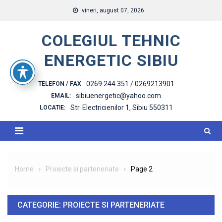
Skip
vineri, august 07, 2026
to
content
COLEGIUL TEHNIC
ENERGETIC SIBIU
0269 244 351 / 0269213901
TELEFON / FAX
sibiuenergetic@yahoo.com
EMAIL:
Str. Electricienilor 1, Sibiu 550311
LOCATIE:
Home
Proiecte si parteneriate
Page 2
CATEGORIE:
PROIECTE SI PARTENERIATE