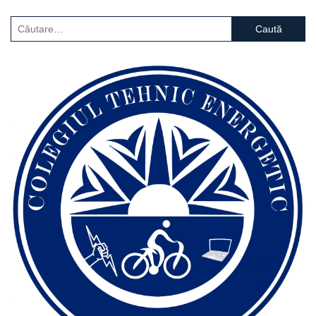
Caută
după: