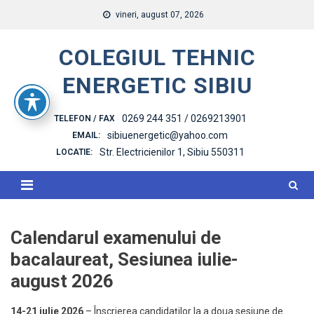
Skip
vineri, august 07, 2026
to
content
COLEGIUL TEHNIC
ENERGETIC SIBIU
0269 244 351 / 0269213901
TELEFON / FAX
sibiuenergetic@yahoo.com
EMAIL:
Str. Electricienilor 1, Sibiu 550311
LOCATIE:
Calendarul examenului de
bacalaureat, Sesiunea iulie-
august 2026
14-21 iulie 2026
– Înscrierea candidaţilor la a doua sesiune de